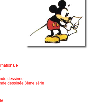
rnationale
e
ande dessinée
ande dessinée 3ème série
ld