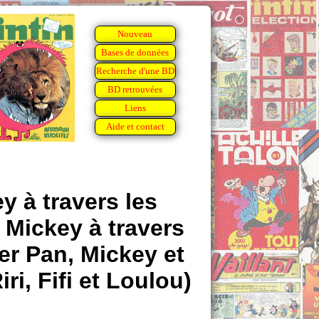
Nouveau
Bases de données
Recherche d'une BD
BD retrouvées
Liens
Aide et contact
y à travers les
 Mickey à travers
ter Pan, Mickey et
i, Fifi et Loulou)