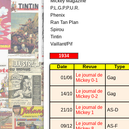
Mickey Magazine
P.L.G.P.P.U.R.
Phenix
Ran Tan Plan
Spirou
Tintin
Vaillant/Pif
1934
Date
Revue
Type
Le journal de
01/06
Gag
Mickey 0-1
Le journal de
14/10
Gag
Mickey 0-2
Le journal de
21/10
AS-D
Mickey 1
Le journal de
09/12
AS-F
Mickey 8