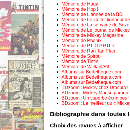
Mémoire de Haga
Mémoire de Hop !
Mémoire de L'année de la BD
Mémoire de Le Collectionneur d
Mémoire de La semaine de Suzet
Mémoire de Le journal de Mickey
Mémoire de Mickey Magazine
Mémoire de Phenix
Mémoire de P.L.G.P.P.U.R.
Mémoire de Ran Tan Plan
Mémoire de Spirou
Mémoire de Tintin
Mémoire de Vaillant/Pif
Albums sur Bedetheque.com
Albums sur Bedetheque.com
Albums sur Bedetheque.com
BDzoom : Mickey chez Dracula !
BDzoom : Mickey Mouse parodie 
BDzoom : Un superbe écrin pour 
BDzoom : Le meilleur du « Mickey
Bibliographie dans toutes 
Choix des revues à afficher